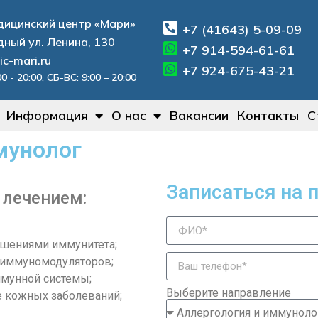
ицинский центр «Мари»
+7 (41643) 5-09-09
дный ул. Ленина, 130
+7 914-594-61-61
ic-mari.ru
+7 924-675-43-21
0 - 20:00, СБ-ВС: 9:00 – 20:00
Информация
О нас
Вакансии
Контакты
С
мунолог
Записаться на 
 лечением:
ушениями иммунитета;
 иммуномодуляторов;
ммунной системы;
Выберите направление
е кожных заболеваний;