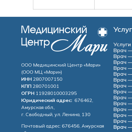
Услу
Услуги
Врач —
Врач —
Врач —
ООО Медицинский Центр «Мари»
Врач —
(ООО МЦ «Мари»)
Врач —
ИНН
2807007150
Врач —
Врач —
КПП
280701001
Врач —
ОГРН
11928010003295
Врач 
Юридический адрес:
676462,
Врач —
Амурская обл.,
Врач —
г. Свободный, ул. Ленина, 130
Врач —
Врач —
Почтовый адрес: 676456, Амурская
Врач —