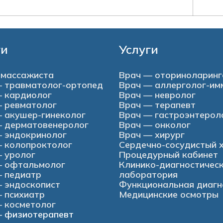
ги
Услуги
 массажиста
Врач — оториноларинг
 травматолог-ортопед
Врач — аллерголог-им
 кардиолог
Врач — невролог
 ревматолог
Врач — терапевт
 акушер-гинеколог
Врач — гастроэнтерол
 дерматовенеролог
Врач — онколог
 эндокринолог
Врач — хирург
 колопроктолог
Сердечно-сосудистый 
 уролог
Процедурный кабинет
— офтальмолог
Клинико-диагностичес
 педиатр
лаборатория
 эндоскопист
Функциональная диагн
 психиатр
Медицинские осмотры
 косметолог
 физиотерапевт