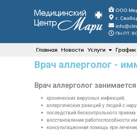
ООО Мед
г. Свобо
info@clin
ПН-ПТ: 8:0
Главная
Новости
Услуги
График
Врач аллерголог - им
Врач аллерголог занимается
хронических вирусных инфекций;
аллергических реакций у людей с нар
последствий бесконтрольного приема
восстановление работоспособности и
консультационная помощь при лечени